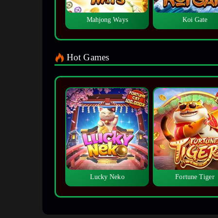
Mahjong Ways
Koi Gate
Hot Games
Lucky Neko
Fortune Tiger