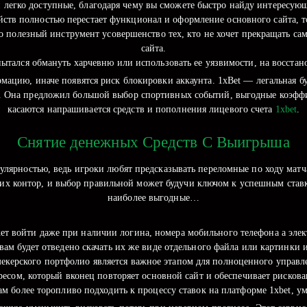
 легко доступные, благодаря чему вы сможете быстро найду интересующ
йств полностью перестает функционал и оформление основного сайта, т
то полезный инструмент усовершенство тех, кто не хочет прекращать с
сайта.
ытался обмануть харчевню или использовать ее уязвимости, на восстан
ацию, иначе появятся риск блокировки аккаунта. 1xBet — легальная бу
. Она предложил большой выбор спортивных событий, выгодные коэфф
касаются напрашивается средств и пополнения лицевого счета
1xbet
.
Снятие денежных Средств С Выигрыша
лярностью, ведь игроки любят предсказывать переломные по ходу матча 
 контор, и выбор правильной может будучи ключом к успешным ставкам
наиболее выгодные…
ет войти даже при наличии логина, номера мобильного телефона а эле
 вам будет отведено скачать их же виде отдельного файла или картинки и
екерского портфолио является важное этапом для полноценного управл
ресом, который вконец повторяет основной сайт и обеспечивает риско
м более торопливо подходить к процессу ставок на платформе 1xbet, 