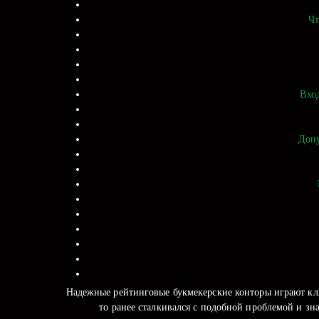
Чт
Вхо
Допу
Надежные рейтинговые букмекерские конторы играют кл
то ранее сталкивался с подобной проблемой и зна