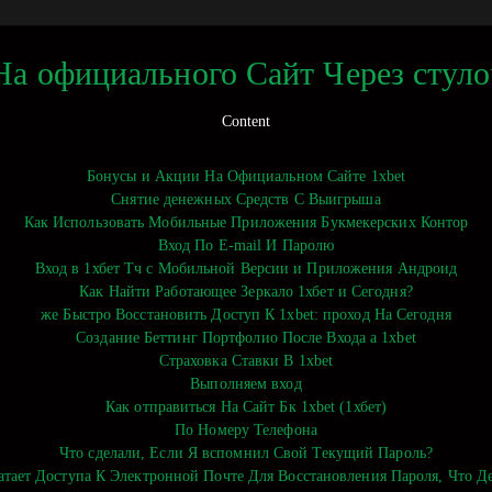
На официального Сайт Через стул
Content
Бонусы и Акции На Официальном Сайте 1xbet
Снятие денежных Средств С Выигрыша
Как Использовать Мобильные Приложения Букмекерских Контор
Вход По E-mail И Паролю
Вход в 1хбет Тч с Мобильной Версии и Приложения Андроид
Как Найти Работающее Зеркало 1хбет и Сегодня?
же Быстро Восстановить Доступ К 1xbet: проход На Сегодня
Создание Беттинг Портфолио После Входа а 1xbet
Страховка Ставки В 1xbet
Выполняем вход
Как отправиться На Сайт Бк 1xbet (1хбет)
По Номеру Телефона
Что сделали, Если Я вспомнил Свой Текущий Пароль?
атает Доступа К Электронной Почте Для Восстановления Пароля, Что Де