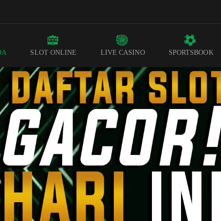
DA
SLOT ONLINE
LIVE CASINO
SPORTSBOOK