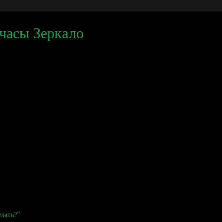
очасы Зеркало
лать?”