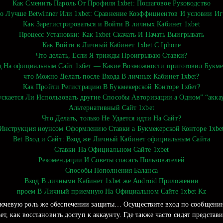
Как Сменить Пароль От Профиля 1xbet: Пошаговое Руководство
о Лучше Betwinner Или 1xbet: Сравнение Коэффициентов И условии И
Как Зарегистрироваться и Войти В личных Кабинет 1xbet
Процесс Установки: Как 1xbet Скачать И Начать Выигрывать
Как Войти в Личный Кабинет 1xbet C Iphone
Что делать, Если Я трижды Проигрываю Ставки?
д На официальным Сайт 1хбет — Какие Возможности приготовил Букме
что Можно Делать после Входа В личных Кабинет 1xbet?
Как Пройти Регистрацию В Букмекерской Конторе 1хбет?
скается Ли Использовать другие Способы Авторизации а Одном” “акка
Альтернативный Сайт 1xbet
Что Делать, только Не Удается идти На Сайт?
Инструкция ноунсом Оформлению Ставки а Букмекерской Конторе 1xbe
Bet Вход и Сайт: Вход же Личный Кабинет официальным Сайта
Ставки На Официальном Сайте 1xbet
Рекомендации И Советы спасась Пользователей
Способы Пополнения Баланса
Вход В личными Кабинет 1xbet же Android Приложении
проем В Личный приемную На Официальном Сайте 1xbet Kz
ючевую роль же обеспечении защиты… Осуществите вход по сообщению, 
ет, как восстановить доступ к аккаунту. Где также часто сидят представ