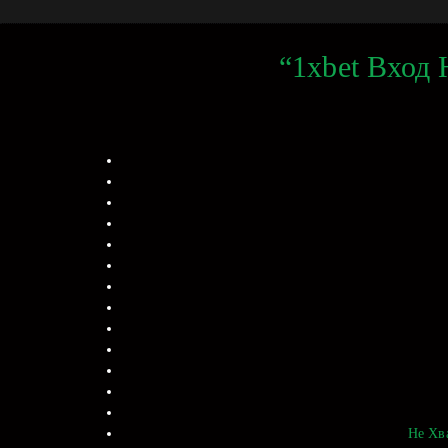
“1xbet Вход 
Не Хв