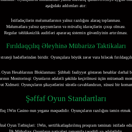
aşağıdakı addımları atır:
İstifadəçilərin məlumatlarının yalnız razılığını alaraq toplanması.
Məlumatlara yalnız qəyyumların və müvafiq idarəçilərin çıxışı olması.
Regular təhlükəsizlik auditləri apararaq sistemin güvənliyinin artırılması.
Fırıldaqçılıq Əleyhinə Mübarizə Taktikaları
trateji hədəflərindən biridir. Oyunçulara böyük zərər vura biləcək fırıldaqçılı
 Oyun Hesablarının Bloklanması: Şübhəli fəaliyyət göstərən hesablar dərhal b
ının Monitorinqi: Oyunların ədalətli şəkildə keçirilməsi üçün mütəmadi moni
ayət Xidməti: Oyunçuların şikayətlərini sürətlə cavablandıran, xüsusi bir kom
Şəffaf Oyun Standartları
faflıq 1Win Casino-nun yeganə məqsədidir. Oyunçuların razılığını təmin etmək
zəl Oyun Tətbiqləri: 1Win, sertifikatlaşdırılmış proqram təminatı istifadə edi
İlk Mühafizə: Oyunların nəticələri tamamilə təsadüfi və ədalətlidir.