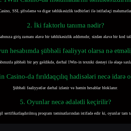
asino, SSL şifrələmə və digər təhlükəsizlik tədbirləri ilə istifadəçi məlumatla
2. İki faktorlu tanıma nədir?
abınıza giriş zamanı əlavə bir təhlükəsizlik addımıdır, sizdən əlavə bir kod təl
un hesabımda şübhəli fəaliyyət olarsa nə etmə
bınızda şübhəli bir şey gəldikdə, dərhal 1Win-in texniki dəstəyi ilə əlaqə saxl
n Casino-da fırıldaqçılıq hadisələri necə idarə 
Şübhəli fəaliyyətlər dərhal izlənir və həmin hesablar bloklanır.
5. Oyunlar necə ədalətli keçirilir?
l sertifikatlaşdırılmış proqram təminatlarından istifadə edir ki, oyunlar tam t