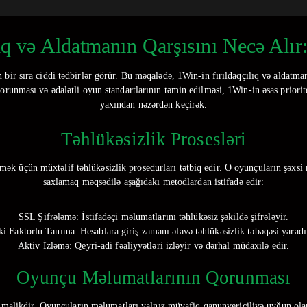
q və Aldatmanın Qarşısını Necə Alır:
ir sıra ciddi tədbirlər görür. Bu məqalədə, 1Win-in fırıldaqçılıq və aldatmanı
runması və ədalətli oyun standartlarının təmin edilməsi, 1Win-in əsas prioritet
yaxından nəzərdən keçirək.
Təhlükəsizlik Prosesləri
ək üçün müxtəlif təhlükəsizlik prosedurları tətbiq edir. O oyunçuların şəxsi
saxlamaq məqsədilə aşağıdakı metodlardan istifadə edir:
SSL Şifrələmə: İstifadəçi məlumatlarını təhlükəsiz şəkildə şifrələyir.
ki Faktorlu Tanıma: Hesablara giriş zamanı əlavə təhlükəsizlik təbəqəsi yaradı
Aktiv İzləmə: Qeyri-adi fəaliyyətləri izləyir və dərhal müdaxilə edir.
Oyunçu Məlumatlarının Qorunması
 malikdir. Oyunçuların məlumatları yalnız müvafiq qanunvericiliyə uyğun olar