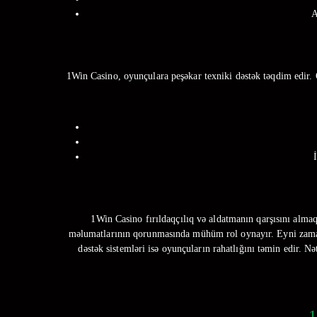
A
1Win Casino, oyunçulara peşəkar texniki dəstək təqdim edir. 
1Win Casino fırıldaqçılıq və aldatmanın qarşısını almaq 
məlumatlarının qorunmasında mühüm rol oynayır. Eyni zamanda,
dəstək sistemləri isə oyunçuların rahatlığını təmin edir.
1