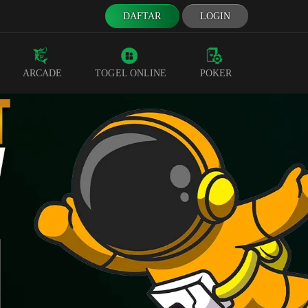
DAFTAR
LOGIN
ARCADE
TOGEL ONLINE
POKER