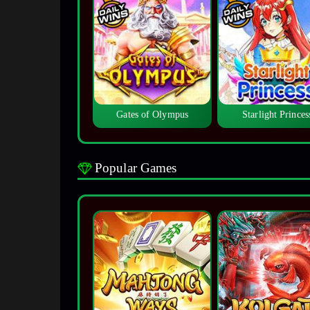
Gates of Olympus
Starlight Princes
Popular Games