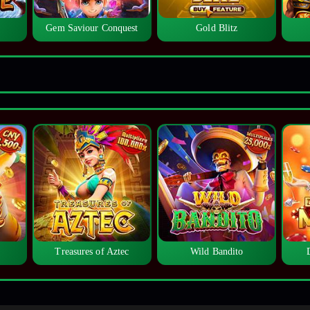
Gem Saviour Conquest
Gold Blitz
Treasures of Aztec
Wild Bandito