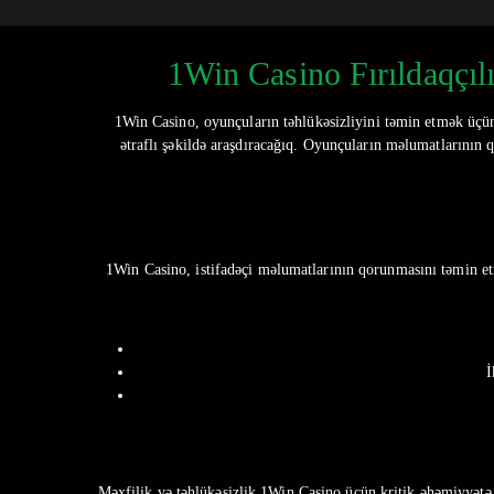
1Win Casino Fırıldaqçılı
1Win Casino, oyunçuların təhlükəsizliyini təmin etmək üçün b
ətraflı şəkildə araşdıracağıq. Oyunçuların məlumatlarının qo
1Win Casino, istifadəçi məlumatlarının qorunmasını təmin etm
İ
Məxfilik və təhlükəsizlik 1Win Casino üçün kritik əhəmiyyətə