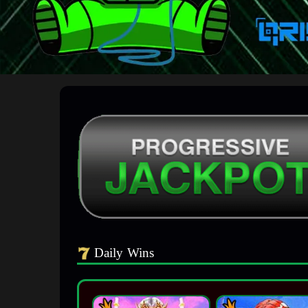
Daily Wins