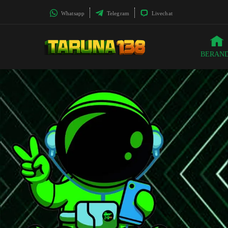
Whatsapp
Telegram
Livechat
BERAN