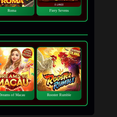
Roma
Fiery Sevens
Dreams of Macau
Rooster Rumble